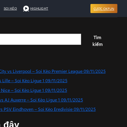
CƯỢC OKFUN
SOI KÈO
HIGHLIGHT
Tìm
kiếm
ity vs Liverpool – Soi Kèo Premier League 09/11/2025
 Lille – Soi Kèo Ligue 1 09/11/2025
Nice – Soi Kèo Ligue 1 09/11/2025
s AJ Auxerre – Soi Kèo Ligue 1 09/11/2025
s PSV Eindhoven – Soi Kèo Eredivisie 09/11/2025
n đây