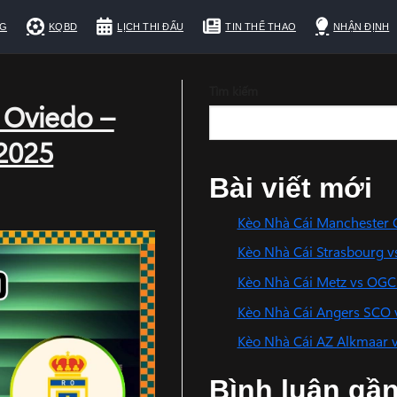
NG
KQBD
LỊCH THI ĐẤU
TIN THỂ THAO
NHẬN ĐỊNH
Tìm kiếm
 Oviedo –
/2025
Bài viết mới
Kèo Nhà Cái Manchester C
Kèo Nhà Cái Strasbourg vs
Kèo Nhà Cái Metz vs OGC 
Kèo Nhà Cái Angers SCO v
Kèo Nhà Cái AZ Alkmaar v
Bình luận gầ