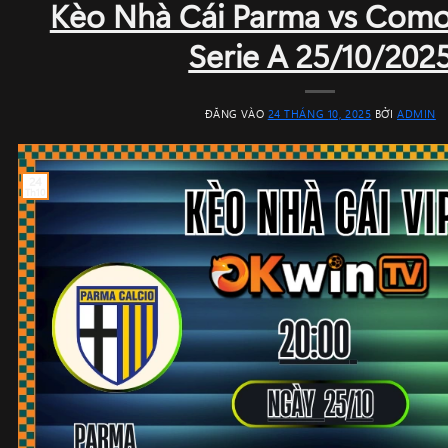
Kèo Nhà Cái Parma vs Como
Serie A 25/10/202
ĐĂNG VÀO
24 THÁNG 10, 2025
BỞI
ADMIN
24
Th10