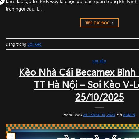
✕
tâm đào tạo trẻ PVF. Đây là cuộc đối đầu quan trọng khi Ninh
trên ngôi đầu, […]
TIẾP TỤC ĐỌC
→
Đăng trong
Soi Kèo
SOI KÈO
Kèo Nhà Cái Becamex Bình
TT Hà Nội – Soi Kèo V-
25/10/2025
ĐĂNG VÀO
24 THÁNG 10, 2025
BỞI
ADMIN
24