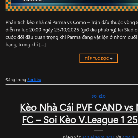
Phân tích kèo nhà cái Parma vs Como – Trận đấu thuộc vòng 
diễn ra lúc 20:00 ngày 25/10/2025 (giờ địa phương) tại Stadio 
cuộc đối đầu quan trọng khi Parma đang vật lộn ở nhóm cuối
hạng, trong khi […]
TIẾP TỤC ĐỌC
→
Đăng trong
Soi Kèo
SOI KÈO
Kèo Nhà Cái PVF CAND vs 
FC – Soi Kèo V.League 1 2
ĐĂNG VÀO
24 THÁNG 10, 2025
BỞI
ADMIN