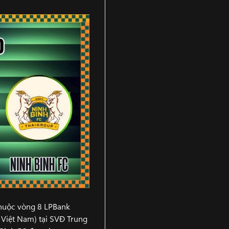
thuộc vòng 8 LPBank
 Việt Nam) tại SVĐ Trung