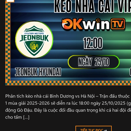
Th10
Phân tích kèo nhà cái Bình Dương vs Hà Nội – Trận đấu thuộ
1 mùa giải 2025-2026 sẽ diễn ra lúc 18:00 ngày 25/10/2025 (g
động Gò Đậu. Đây là cuộc đối đầu quan trọng khi cả hai đội đề
cho tấm […]
TIẾP TỤC ĐỌC
→