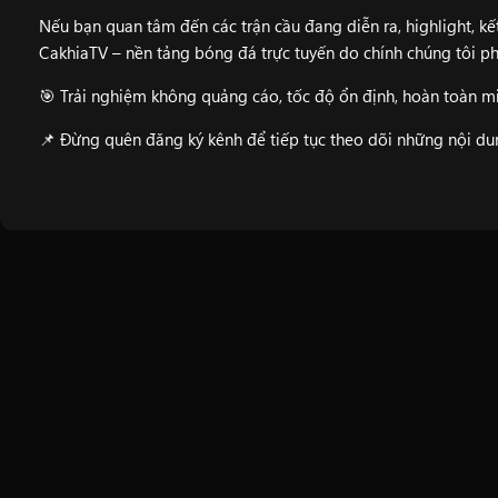
Nếu bạn quan tâm đến các trận cầu đang diễn ra, highlight, kết
CakhiaTV
– nền tảng bóng đá trực tuyến do chính chúng tôi ph
🎯 Trải nghiệm không quảng cáo, tốc độ ổn định, hoàn toàn mi
📌 Đừng quên đăng ký kênh để tiếp tục theo dõi những nội d