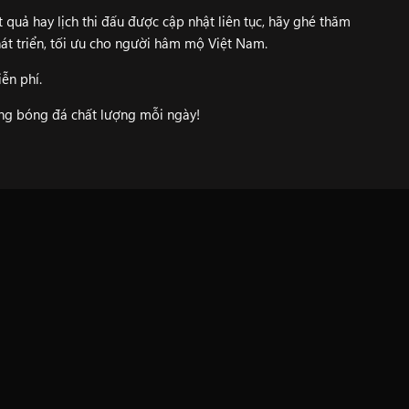
 quả hay lịch thi đấu được cập nhật liên tục, hãy ghé thăm
át triển, tối ưu cho người hâm mộ Việt Nam.
ễn phí.
ung bóng đá chất lượng mỗi ngày!