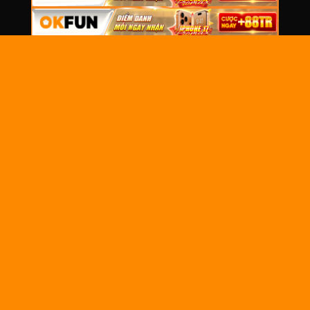
THÔNG
TIN
CHUNG
OkwinTV
là nền tảng xem trực tiếp bóng đá
Về chúng
miễn phí tại Việt Nam, mang đến chất lượng
tôi
hình ảnh sắc nét, tốc độ ổn định, cập nhật
nhanh lịch thi đấu và link xem của các giải
Liên hệ
đấu lớn như Ngoại Hạng Anh, Cúp C1, La
Tuyển dụng
Liga, Serie A, Bundesliga và V-League.
Câu hỏi
thường gặp