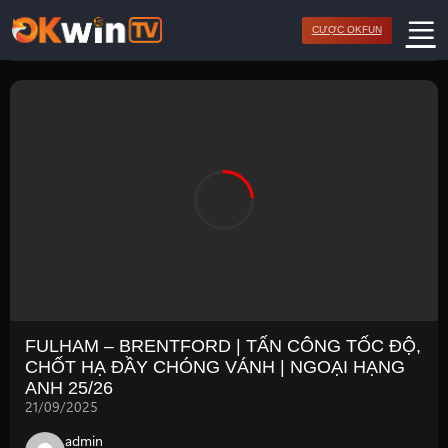
Bỏ
CƯỢC OKFUN
qua
nội
dung
FULHAM – BRENTFORD | TẤN CÔNG TỐC ĐỘ,
CHỐT HẠ ĐẦY CHÓNG VÁNH | NGOẠI HẠNG
ANH 25/26
21/09/2025
admin