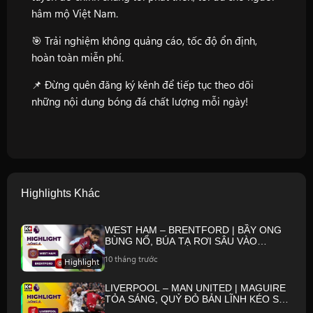
hâm mộ Việt Nam.
🎯 Trải nghiệm không quảng cáo, tốc độ ổn định,
hoàn toàn miễn phí.
📌 Đừng quên đăng ký kênh để tiếp tục theo dõi
những nội dung bóng đá chất lượng mỗi ngày!
Highlights Khác
WEST HAM – BRENTFORD | BẦY ONG
BÙNG NỔ, BÚA TẠ RƠI SÂU VÀO
KHỦNG HOẢNG | NGOẠI HẠNG ANH
10 tháng trước
Highlight
25/26
LIVERPOOL – MAN UNITED | MAGUIRE
TỎA SÁNG, QUỶ ĐỎ BẢN LĨNH KÉO SẬP
ANFIELD | NGOẠI HẠNG ANH 25/26