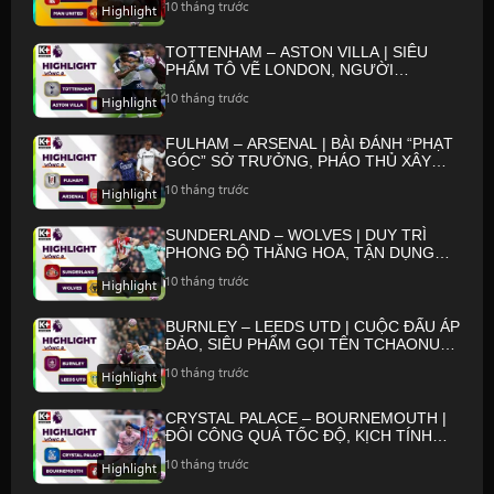
10 tháng trước
Highlight
TOTTENHAM – ASTON VILLA | SIÊU
PHẨM TÔ VẼ LONDON, NGƯỜI
ARGENTINA TỎA SÁNG | NGOẠI HẠNG
10 tháng trước
Highlight
ANH 25/26
FULHAM – ARSENAL | BÀI ĐÁNH “PHẠT
GÓC” SỞ TRƯỞNG, PHÁO THỦ XÂY
CHẮC NGÔI ĐẦU | NGOẠI HẠNG ANH
10 tháng trước
Highlight
25/26
SUNDERLAND – WOLVES | DUY TRÌ
PHONG ĐỘ THĂNG HOA, TẬN DỤNG
CƠ HỘI | NGOẠI HẠNG ANH 25/26
10 tháng trước
Highlight
BURNLEY – LEEDS UTD | CUỘC ĐẤU ÁP
ĐẢO, SIÊU PHẨM GỌI TÊN TCHAONUA |
NGOẠI HẠNG ANH 25/26
10 tháng trước
Highlight
CRYSTAL PALACE – BOURNEMOUTH |
ĐÔI CÔNG QUÁ TỐC ĐỘ, KỊCH TÍNH
ĐẾN GIÂY CUỐI | NGOẠI HẠNG ANH
10 tháng trước
Highlight
25/26