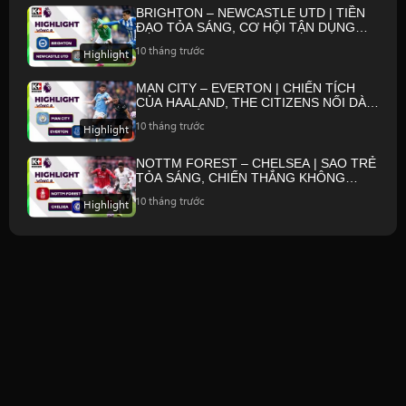
BRIGHTON – NEWCASTLE UTD | TIỀN
ĐẠO TỎA SÁNG, CƠ HỘI TẬN DỤNG
CHỚP NHOÁNG | NGOẠI HẠNG ANH
10 tháng trước
Highlight
25/26
MAN CITY – EVERTON | CHIẾN TÍCH
CỦA HAALAND, THE CITIZENS NỐI DÀI
MẠCH THẮNG | NGOẠI HẠNG ANH 25/26
10 tháng trước
Highlight
NOTTM FOREST – CHELSEA | SAO TRẺ
TỎA SÁNG, CHIẾN THẮNG KHÔNG
TRỌN VẸN | NGOẠI HẠNG ANH 25/26
10 tháng trước
Highlight