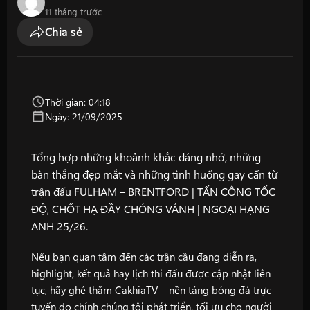
11 tháng trước
Chia sẻ
Thời gian: 04:18
Ngày: 21/09/2025
Tổng hợp những khoảnh khắc đáng nhớ, những
bàn thắng đẹp mắt và những tình huống gay cấn từ
trận đấu FULHAM – BRENTFORD | TẤN CÔNG TỐC
ĐỘ, CHỐT HẠ ĐẦY CHÓNG VÁNH | NGOẠI HẠNG
ANH 25/26.
Nếu bạn quan tâm đến các trận cầu đang diễn ra,
highlight, kết quả hay lịch thi đấu được cập nhật liên
tục, hãy ghé thăm
CakhiaTV
– nền tảng bóng đá trực
tuyến do chính chúng tôi phát triển, tối ưu cho người