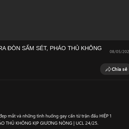
 RA ĐÒN SẤM SÉT, PHÁO THỦ KHÔNG
08/05/20
Chia sẻ
p mắt và những tình huống gay cấn từ trận đấu HIỆP 1
ÁO THỦ KHÔNG KỊP GIƯƠNG NÒNG | UCL 24/25.