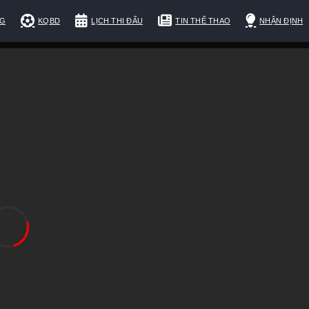
NG
KQBD
LỊCH THI ĐẤU
TIN THỂ THAO
NHẬN ĐỊNH