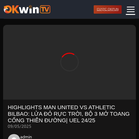
Bỏ
CƯỢC OKFUN
qua
nội
dung
HIGHLIGHTS MAN UNITED VS ATHLETIC
BILBAO: LỬA ĐỎ RỰC TRỜI, BỘ 3 MỞ TOANG
CỔNG THIÊN ĐƯỜNG| UEL 24/25
09/05/2025
admin