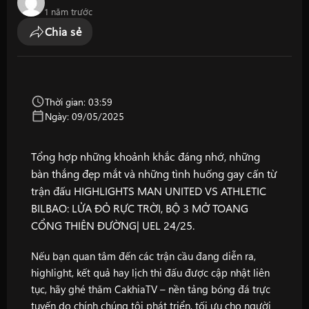
1 năm trước
Chia sẻ
Thời gian: 03:59
Ngày: 09/05/2025
Tổng hợp những khoảnh khắc đáng nhớ, những
bàn thắng đẹp mắt và những tình huống gay cấn từ
trận đấu HIGHLIGHTS MAN UNITED VS ATHLETIC
BILBAO: LỬA ĐỎ RỰC TRỜI, BỘ 3 MỞ TOANG
CỔNG THIÊN ĐƯỜNG| UEL 24/25.
Nếu bạn quan tâm đến các trận cầu đang diễn ra,
highlight, kết quả hay lịch thi đấu được cập nhật liên
tục, hãy ghé thăm
CakhiaTV
– nền tảng bóng đá trực
tuyến do chính chúng tôi phát triển, tối ưu cho người