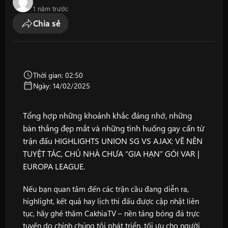
1 năm trước
Chia sẻ
Thời gian: 02:50
Ngày: 14/02/2025
Tổng hợp những khoảnh khắc đáng nhớ, những
bàn thắng đẹp mắt và những tình huống gay cấn từ
trận đấu HIGHLIGHTS UNION SG VS AJAX: VẼ NÊN
TUYỆT TÁC, CHỦ NHÀ CHƯA “GIA HẠN” GÓI VAR |
EUROPA LEAGUE.
Nếu bạn quan tâm đến các trận cầu đang diễn ra,
highlight, kết quả hay lịch thi đấu được cập nhật liên
tục, hãy ghé thăm
CakhiaTV
– nền tảng bóng đá trực
tuyến do chính chúng tôi phát triển, tối ưu cho người