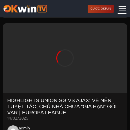
Bỏ
CƯỢC OKFUN
qua
nội
dung
HIGHLIGHTS UNION SG VS AJAX: VẼ NÊN
TUYỆT TÁC, CHỦ NHÀ CHƯA “GIA HẠN” GÓI
VAR | EUROPA LEAGUE
14/02/2025
admin