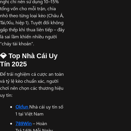
nghị chỉ nên sử dụng 10–15%
tổng vốn cho mỗi trận, chia
nhỏ theo từng loại kèo (Châu Á,
Tài/Xỉu, hiệp 1). Tuyệt đối không
gấp thếp khi thua liên tiếp – đây
là sai lầm khiến nhiều người
“cháy tài khoản”.
💎 Top Nhà Cái Uy
Tín 2025
Để trải nghiệm cá cược an toàn
và tỷ lệ kèo chuẩn xác, người
chơi nên chọn các thương hiệu
uy tín:
Okfun
Nhà cái uy tín số
1 tại Việt Nam
789Win
– Hoàn
Trả 1,6% Mỗi Ngày.