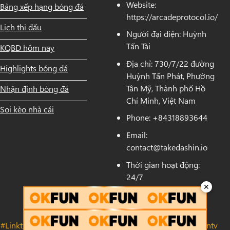
Website:
Bảng xếp hạng bóng đá
https://arcadeprotocol.io/
Lịch thi đấu
Người đại diện: Huỳnh
Tấn Tài
KQBD hôm nay
Địa chỉ: 730/7/22 đường
Highlights bóng đá
Huỳnh Tấn Phát, Phường
Tân Mỹ, Thành phố Hồ
Nhận định bóng đá
Chí Minh, Việt Nam
Soi kèo nhà cái
Phone: +84318893644
Email:
contact@takedashin.io
Thời gian hoạt động:
24/7
✕
Hastag:
#Okwintv #Okwin_tv #Tructiepbongda
#Linktructiepbongda #Okwinbongdatructuyen #LinkOkwintv