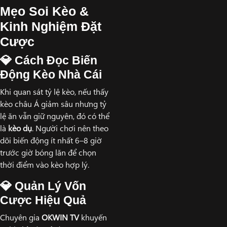
Mẹo Soi Kèo &
Kinh Nghiệm Đặt
Cược
💎 Cách Đọc Biến
Động Kèo Nhà Cái
Khi quan sát tỷ lệ kèo, nếu thấy
kèo châu Á giảm sâu nhưng tỷ
lệ ăn vẫn giữ nguyên, đó có thể
là
kèo dụ
. Người chơi nên theo
dõi biến động ít nhất 6–8 giờ
trước giờ bóng lăn để chọn
thời điểm vào kèo hợp lý.
💎 Quản Lý Vốn
Cược Hiệu Quả
Chuyên gia
OKWIN TV
khuyến