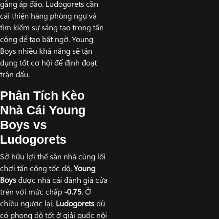
gắng áp đảo. Ludogorets cần
cải thiện hàng phòng ngự và
tìm kiếm sự sáng tạo trong tấn
công để tạo bất ngờ. Young
Boys nhiều khả năng sẽ tận
dụng tốt cơ hội để định đoạt
trận đấu.
Phân Tích Kèo
Nhà Cái Young
Boys vs
Ludogorets
Sở hữu lợi thế sân nhà cùng lối
chơi tấn công tốc độ,
Young
Boys
được nhà cái đánh giá cửa
trên với mức chấp
-0.75
. Ở
chiều ngược lại,
Ludogorets
dù
có phong độ tốt ở giải quốc nội