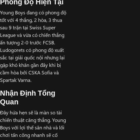
Phong Độ Hiện Tại
Young Boys đang có phong độ
tốt với 4 thắng, 2 hòa, 3 thua
sau 9 trận tại Swiss Super
League và vừa có chiến thắng
ấn tượng 2-0 trước FCSB.
Ludogorets có phong độ xuất
sắc tại giải quốc nội nhưng lại
gặp khó khăn gần đây khi bị
cầm hòa bởi CSKA Sofia và
Spartak Varna.
Nhận Định Tổng
Quan
Đây hứa hẹn sẽ là màn so tài
chiến thuật căng thẳng. Young
Boys với lợi thế sân nhà và lối
chơi tấn công nhanh sẽ cố