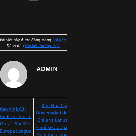
Bài viết này được đăng trong
Soi Kèo
.
Đánh dấu
liên kết thường trực
.
ADMIN
Kèo Nhà Cái
Kèo Nhà Cái
Universidad de
Celtic vs Sturm
Chile vs Lanús
Graz – Soi Kèo
– Soi Kèo Copa
Europa League
Sudamericana