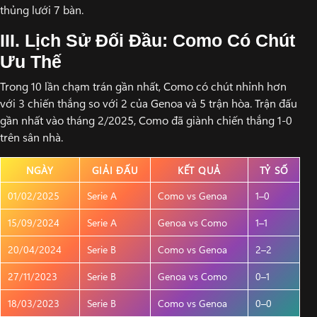
thủng lưới 7 bàn.
III. Lịch Sử Đối Đầu: Como Có Chút
Ưu Thế
Trong 10 lần chạm trán gần nhất, Como có chút nhỉnh hơn
với 3 chiến thắng so với 2 của Genoa và 5 trận hòa. Trận đấu
gần nhất vào tháng 2/2025, Como đã giành chiến thắng 1-0
trên sân nhà.
NGÀY
GIẢI ĐẤU
KẾT QUẢ
TỶ SỐ
01/02/2025
Serie A
Como vs Genoa
1–0
15/09/2024
Serie A
Genoa vs Como
1–1
20/04/2024
Serie B
Como vs Genoa
2–2
27/11/2023
Serie B
Genoa vs Como
0–1
18/03/2023
Serie B
Como vs Genoa
0–0