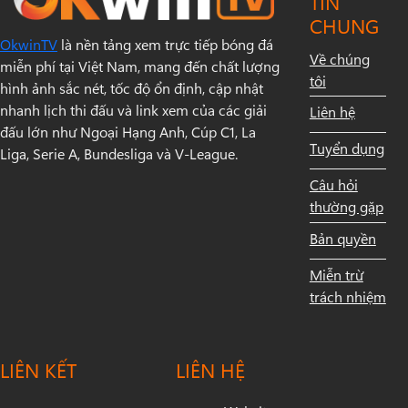
TIN
CHUNG
OkwinTV
là nền tảng xem trực tiếp bóng đá
Về chúng
miễn phí tại Việt Nam, mang đến chất lượng
tôi
hình ảnh sắc nét, tốc độ ổn định, cập nhật
nhanh lịch thi đấu và link xem của các giải
Liên hệ
đấu lớn như Ngoại Hạng Anh, Cúp C1, La
Tuyển dụng
Liga, Serie A, Bundesliga và V-League.
Câu hỏi
thường gặp
Bản quyền
Miễn trừ
trách nhiệm
LIÊN KẾT
LIÊN HỆ