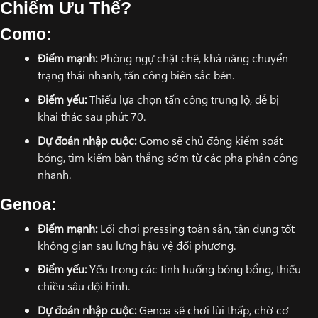
Chiếm Ưu Thế?
Como:
Điểm mạnh:
Phòng ngự chặt chẽ, khả năng chuyển
trạng thái nhanh, tấn công biên sắc bén.
Điểm yếu:
Thiếu lựa chọn tấn công trung lộ, dễ bị
khai thác sau phút 70.
Dự đoán nhập cuộc:
Como sẽ chủ động kiểm soát
bóng, tìm kiếm bàn thắng sớm từ các pha phản công
nhanh.
Genoa:
Điểm mạnh:
Lối chơi pressing toàn sân, tận dụng tốt
không gian sau lưng hậu vệ đối phương.
Điểm yếu:
Yếu trong các tình huống bóng bổng, thiếu
chiều sâu đội hình.
Dự đoán nhập cuộc:
Genoa sẽ chơi lùi thấp, chờ cơ