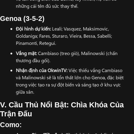
những cái tên đủ sức thay thế.
Genoa (3-5-2)
Đội hình dự kiến:
Leali; Vasquez, Maksimovic,
Goldaniga; Fares, Sturaro, Vieira, Bessa, Sabelli;
Pinamonti, Retegui.
Vắng mặt:
Cambiaso (treo giò), Malinowski (chấn
thương đầu gối).
Nhận định của OkwinTV:
Việc thiếu vắng Cambiaso
và Malinowski sẽ là tổn thất lớn cho Genoa, đặc biệt
trong việc tạo ra sự đột biến và sáng tạo ở khu vực
giữa sân.
V. Cầu Thủ Nổi Bật: Chìa Khóa Của
Trận Đấu
Como: