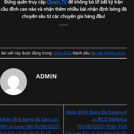
Đừng quên truy cập
Okwin TV
để không bỏ lỡ bất kỳ trận
cầu đỉnh cao nào và nhận thêm nhiều bài nhận định bóng đá
chuyên sâu từ các chuyên gia hàng đầu!
Bài viết này được đăng trong
Nhận định
. Đánh dấu
liên kết thường trực
.
ADMIN
Nhận Định Bóng Đá Espanyol
Nhận định bóng đá San Luis
vs RCD Mallorca
(W) vs León (W) 16/09/2025:
(16/09/2025): Phân Tích
Soi kèo và dự đoán tỷ số
Chuyên Sâu & Soi Kèo Chuẩn