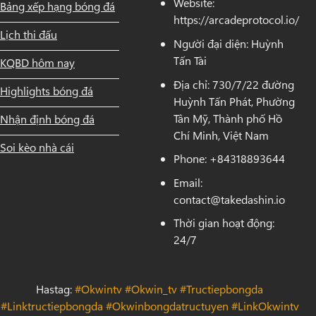
Website:
Bảng xếp hạng bóng đá
https://arcadeprotocol.io/
Lịch thi đấu
Người đại diện: Huỳnh
Tấn Tài
KQBD hôm nay
Địa chỉ: 730/7/22 đường
Highlights bóng đá
Huỳnh Tấn Phát, Phường
Tân Mỹ, Thành phố Hồ
Nhận định bóng đá
Chí Minh, Việt Nam
Soi kèo nhà cái
Phone: +84318893644
Email:
contact@takedashin.io
Thời gian hoạt động:
24/7
Hastag:
#Okwintv #Okwin_tv #Tructiepbongda
#Linktructiepbongda #Okwinbongdatructuyen #LinkOkwintv