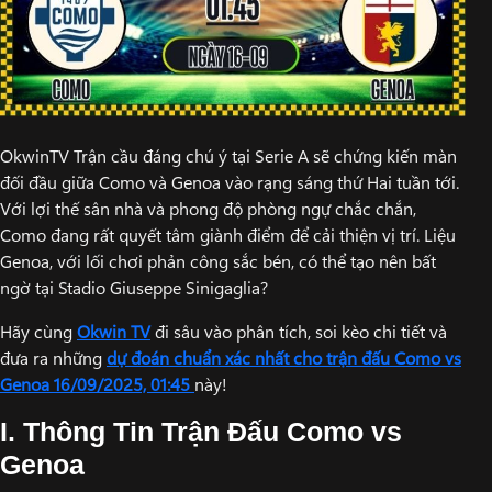
OkwinTV Trận cầu đáng chú ý tại Serie A sẽ chứng kiến màn
đối đầu giữa Como và Genoa vào rạng sáng thứ Hai tuần tới.
Với lợi thế sân nhà và phong độ phòng ngự chắc chắn,
Como đang rất quyết tâm giành điểm để cải thiện vị trí. Liệu
Genoa, với lối chơi phản công sắc bén, có thể tạo nên bất
ngờ tại Stadio Giuseppe Sinigaglia?
Hãy cùng
Okwin TV
đi sâu vào phân tích, soi kèo chi tiết và
đưa ra những
dự đoán chuẩn xác nhất cho trận đấu Como vs
Genoa 16/09/2025, 01:45
này!
I. Thông Tin Trận Đấu Como vs
Genoa