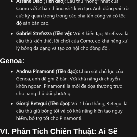
Assane Diao (Tiền đạo):
Cầu thủ “nóng” nhất của
Como với 2 bàn thắng và 1 kiến tạo. Anh đóng vai trò
cực kỳ quan trọng trong các pha tấn công và có tốc
độ săn bàn cao.
Gabriel Strefezza (Tiền vệ):
Với 3 kiến tạo, Strefezza là
cầu thủ kiến thiết lối chơi của Como, có khả năng xử
lý bóng đa dạng và tạo cơ hội cho đồng đội.
Genoa:
Andrea Pinamonti (Tiền đạo):
Chân sút chủ lực của
Genoa, anh đã ghi 2 bàn. Với khả năng di chuyển
khôn ngoan, Pinamonti là mối đe dọa thường trực
cho hàng thủ đối phương.
Giorgi Retegui (Tiền đạo):
Với 1 bàn thắng, Retegui là
cầu thủ giữ bóng tốt và có khả năng kiến tạo nguy
hiểm, bổ trợ tốt cho Pinamonti.
VI. Phân Tích Chiến Thuật: Ai Sẽ