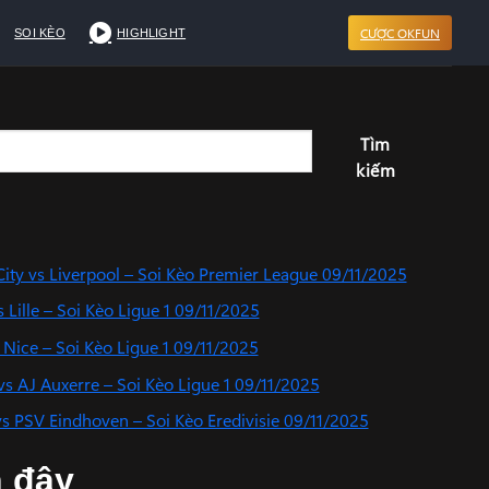
CƯỢC OKFUN
SOI KÈO
HIGHLIGHT
Tìm
kiếm
ity vs Liverpool – Soi Kèo Premier League 09/11/2025
 Lille – Soi Kèo Ligue 1 09/11/2025
Nice – Soi Kèo Ligue 1 09/11/2025
s AJ Auxerre – Soi Kèo Ligue 1 09/11/2025
s PSV Eindhoven – Soi Kèo Eredivisie 09/11/2025
n đây