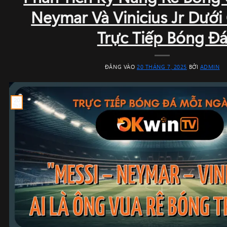
Neymar Và Vinicius Jr Dưới
Trực Tiếp Bóng Đ
ĐĂNG VÀO
20 THÁNG 7, 2025
BỞI
ADMIN
20
Th7