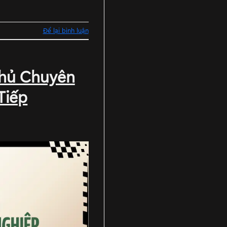
Để lại bình luận
Thủ Chuyên
Tiếp