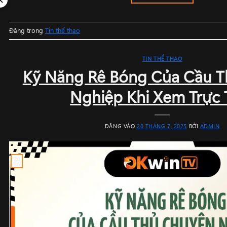
✕
Đăng trong
Tin thể thao
TIN THỂ THAO
Kỹ Năng Rê Bóng Của Cầu 
Nghiệp Khi Xem Trực 
ĐĂNG VÀO
20 THÁNG 7, 2025
BỞI
ADMIN
20
Th7