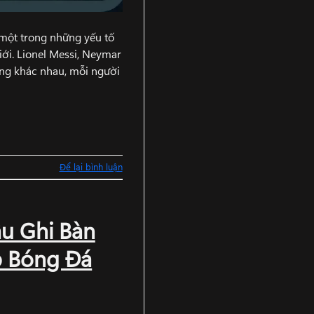
à một trong những yếu tố
iới. Lionel Messi, Neymar
bóng khác nhau, mỗi người
Để lại bình luận
u Ghi Bàn
p Bóng Đá