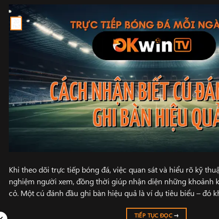
20
Th7
Khi theo dõi trực tiếp bóng đá, việc quan sát và hiểu rõ kỹ thuậ
nghiệm người xem, đồng thời giúp nhận diện những khoảnh k
cỏ. Một cú đánh đầu ghi bàn hiệu quả là ví dụ tiêu biểu – đó k
TIẾP TỤC ĐỌC
→