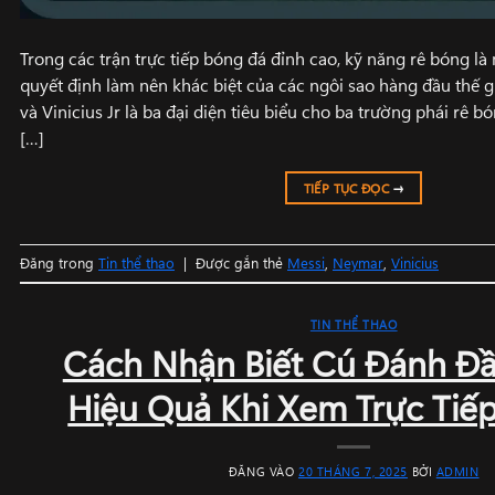
Trong các trận trực tiếp bóng đá đỉnh cao, kỹ năng rê bóng l
quyết định làm nên khác biệt của các ngôi sao hàng đầu thế g
và Vinicius Jr là ba đại diện tiêu biểu cho ba trường phái rê 
[…]
TIẾP TỤC ĐỌC
→
Đăng trong
Tin thể thao
|
Được gắn thẻ
Messi
,
Neymar
,
Vinicius
TIN THỂ THAO
Cách Nhận Biết Cú Đánh Đầ
Hiệu Quả Khi Xem Trực Tiế
ĐĂNG VÀO
20 THÁNG 7, 2025
BỞI
ADMIN