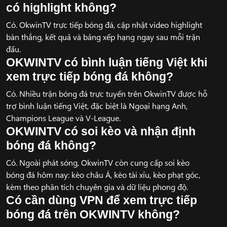
có highlight không?
Có. OkwinTV trực tiếp bóng đá, cập nhật video highlight
bàn thắng, kết quả và bảng xếp hạng ngay sau mỗi trận
đấu.
OKWINTV có bình luận tiếng Việt khi
xem trực tiếp bóng đá không?
Có. Nhiều trận bóng đá trực tuyến trên OkwinTV được hỗ
trợ bình luận tiếng Việt, đặc biệt là Ngoại hạng Anh,
Champions League và V-League.
OKWINTV có soi kèo và nhận định
bóng đá không?
Có. Ngoài phát sóng, OkwinTV còn cung cấp soi kèo
bóng đá hôm nay: kèo châu Á, kèo tài xỉu, kèo phạt góc,
kèm theo phân tích chuyên gia và dữ liệu phong độ.
Có cần dùng VPN để xem trực tiếp
bóng đá trên OKWINTV không?