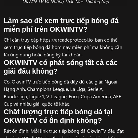
OKWIN TV Và Những Thắc Mắc Thường Gặp
Làm sao để xem trực tiếp bóng đá
miễn phí trên OKWINTV?
Chỉ cần truy cập https://arcadeprotocol.io, bạn có thể
xem trực tiếp bóng đá hôm nay miễn phí mà không cần
tải ứng dụng hoặc đăng ký tài khoản.
OKWINTV có phát sóng tất cả các
giải đấu không?
Có. OkwinTV trực tiếp bóng đá đầy đủ các giải: Ngoại
Hạng Anh, Champions League, La Liga, Serie A,
Bundesliga, Ligue 1, V-League, Euro, Copa America, AFF
Cup và nhiều giải quốc tế khác.
Chất lượng trực tiếp bóng đá tại
OKWINTV có ổn định không?
Rất ổn định. Mỗi link trực tiếp bóng đá OkwinTV đều đạt