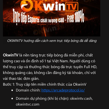
OKWINTV hướng dẫn cách xem trực tiếp bóng đá dễ dàng
OkwinTV
là nền tảng trực tiếp bóng đá miễn phí, chất
lượng cao và ổn định số 1 tại Việt Nam. Người dùng có
thể truy cập và thưởng thức bóng đá trực tuyến Full HD,
không quảng cáo, không cần đăng ký tài khoản, chỉ với
vài thao tác đơn giản.
Bước 1: Truy cập tên miền chính thức của OkwinV
Domain chính:
https://arcadeprotocol.io/
Domain dự phòng (khi bị chặn): okwintv.cash,
okwintvc.com