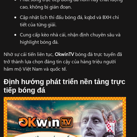
cao, không bị gián đoạn.
Cập nhật lịch thi đấu bóng đá, kqbd và BXH chi
tiết của từng giải.
Cung cấp kèo nhà cái, nhận định chuyên sâu và
highlight bóng đá.
Nhờ sự cải tiến liên tục,
OkwinTV
bóng đá trực tuyến đã
trở thành lựa chọn đáng tin cậy của hàng triệu người
hâm mộ Việt Nam và quốc tế.
Định hướng phát triển nền tảng trực
tiếp bóng đá