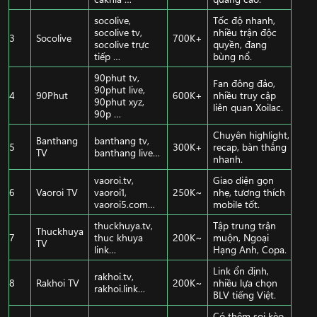
socolive,
Tốc độ nhanh,
socolive tv,
nhiều trận độc
3
Socolive
700K+
socolive trực
quyền, đang
tiếp …
bùng nổ.
90phut tv,
Fan đông đảo,
90phut live,
4
90Phut
600K+
nhiều truy cập
90phut xyz,
liên quan Xoilac.
90p …
Chuyên highlight,
Banthang
banthang tv,
5
300K+
recap, bàn thắng
TV
banthang live…
nhanh.
vaoroi.tv,
Giao diện gọn
6
Vaoroi TV
vaoroi1,
250K~
nhẹ, tương thích
vaoroi5.com…
mobile tốt.
thuckhuya.tv,
Tập trung trận
Thuckhuya
7
thuc khuya
200K~
muộn, Ngoại
TV
link…
Hạng Anh, Copa.
Link ổn định,
rakhoi.tv,
8
Rakhoi TV
200K~
nhiều lựa chọn
rakhoi.link…
BLV tiếng Việt.
Có thêm soi kèo