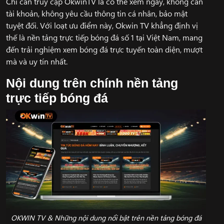
Chỉ cần truy cập OkwinTV là có thể xem ngay, không cần
tài khoản, không yêu cầu thông tin cá nhân, bảo mật
tuyệt đối. Với loạt ưu điểm này, Okwin TV khẳng định vị
thế là nền tảng trực tiếp bóng đá số 1 tại Việt Nam, mang
đến trải nghiệm xem bóng đá trực tuyến toàn diện, mượt
mà và uy tín nhất.
Nội dung trên chính nền tảng
trực tiếp bóng đá
OKWIN TV & Những nội dung nổi bật trên nền tảng bóng đá