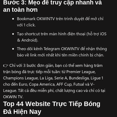
Bước 3: Mẹo để truy cập nhanh và
an toàn hơn
Bookmark OKWINTV trên trình duyệt để mở chỉ
với 1 click.
Tạo shortcut trên màn hình điện thoại (hỗ trợ iOS
& Android).
Theo dõi kênh Telegram OKWINTV để nhận thông
báo về link mới nhất khi tên miền chính bị chặn.
👉 Chỉ với 3 bước đơn giản, bạn có thể xem hàng trăm
trận bóng đá trực tiếp mỗi tuần: từ Premier League,
Champions League, La Liga, Serie A, Bundesliga, Ligue 1
cho đến Euro, Copa America, AFF Cup, Futsal và V-
League. Tất cả đều miễn phí, chất lượng cao và chỉ có tại
OKWIN TV.
Top 44 Website Trực Tiếp Bóng
Đá Hiện Nay