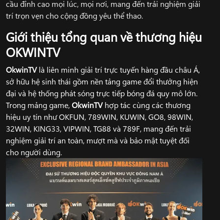
cầu đỉnh cao mọi lúc, mọi nơi, mang đến trải nghiệm giải
trí trọn vẹn cho cộng đồng yêu thể thao.
Giới thiệu tổng quan về thương hiệu
OKWINTV
OkwinTV
là liên minh giải trí trực tuyến hàng đầu châu Á,
sở hữu hệ sinh thái gồm nền tảng game đổi thưởng hiện
đại và hệ thống phát sóng trực tiếp bóng đá quy mô lớn.
Trong mảng game,
OkwinTV
hợp tác cùng các thương
hiệu uy tín như OKFUN, 789WIN, KUWIN, GO8, 98WIN,
32WIN, KING33, VIPWIN, TG88 và 789F, mang đến trải
nghiệm giải trí an toàn, mượt mà và bảo mật tuyệt đối
cho người dùng.