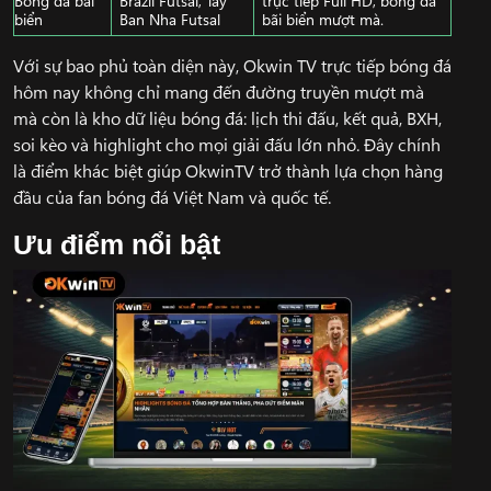
biển
Ban Nha Futsal
bãi biển mượt mà.
Với sự bao phủ toàn diện này, Okwin TV trực tiếp bóng đá
hôm nay không chỉ mang đến đường truyền mượt mà
mà còn là kho dữ liệu bóng đá: lịch thi đấu, kết quả, BXH,
soi kèo và highlight cho mọi giải đấu lớn nhỏ. Đây chính
là điểm khác biệt giúp OkwinTV trở thành lựa chọn hàng
đầu của fan bóng đá Việt Nam và quốc tế.
Ưu điểm nổi bật