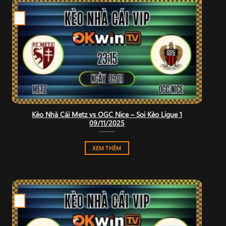
09
Th11
Kèo Nhà Cái Metz vs OGC Nice – Soi Kèo Ligue 1
09/11/2025
XEM THÊM
09
Th11