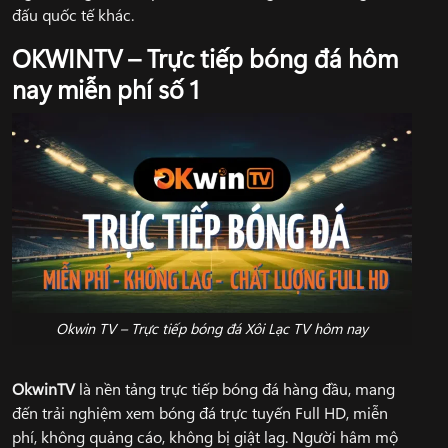
đấu quốc tế khác.
OKWINTV – Trực tiếp bóng đá hôm
nay miễn phí số 1
Okwin TV – Trực tiếp bóng đá Xôi Lạc TV hôm nay
OkwinTV
là nền tảng trực tiếp bóng đá hàng đầu, mang
đến trải nghiệm xem bóng đá trực tuyến Full HD, miễn
phí, không quảng cáo, không bị giật lag. Người hâm mộ