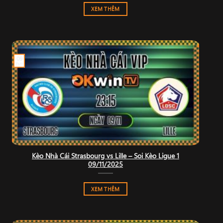
XEM THÊM
09
Th11
Kèo Nhà Cái Strasbourg vs Lille – Soi Kèo Ligue 1
09/11/2025
XEM THÊM