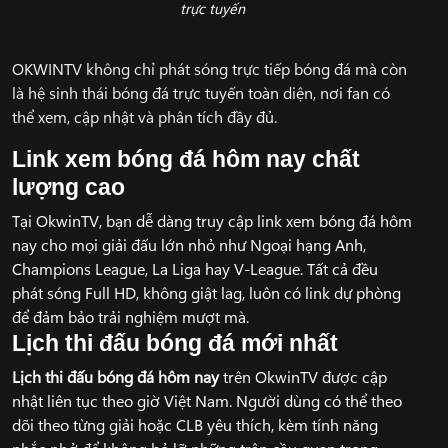
trực tuyến
OKWINTV không chỉ phát sóng trực tiếp bóng đá mà còn
là hệ sinh thái bóng đá trực tuyến toàn diện, nơi fan có
thể xem, cập nhật và phân tích đầy đủ.
Link xem bóng đá hôm nay chất
lượng cao
Tại OkwinTV, bạn dễ dàng truy cập link xem bóng đá hôm
nay cho mọi giải đấu lớn nhỏ như Ngoại hạng Anh,
Champions League, La Liga hay V-League. Tất cả đều
phát sóng Full HD, không giật lag, luôn có link dự phòng
để đảm bảo trải nghiệm mượt mà.
Lịch thi đấu bóng đá mới nhất
Lịch thi đấu bóng đá hôm nay
trên OkwinTV được cập
nhật liên tục theo giờ Việt Nam. Người dùng có thể theo
dõi theo từng giải hoặc CLB yêu thích, kèm tính năng