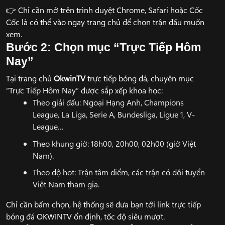
👉 Chỉ cần mở trên trình duyệt Chrome, Safari hoặc Cốc
Cốc là có thể vào ngay trang chủ để chọn trận đấu muốn
xem.
Bước 2: Chọn mục “Trực Tiếp Hôm
Nay”
Tại trang chủ
OkwinTV
trực tiếp bóng đá, chuyên mục
“Trực Tiếp Hôm Nay” được sắp xếp khoa học:
Theo giải đấu: Ngoại Hạng Anh, Champions
League, La Liga, Serie A, Bundesliga, Ligue 1, V-
League…
Theo khung giờ: 18h00, 20h00, 02h00 (giờ Việt
Nam).
Theo độ hot: Trận tâm điểm, các trận có đội tuyển
Việt Nam tham gia.
Chỉ cần bấm chọn, hệ thống sẽ đưa bạn tới link trực tiếp
bóng đá OKWINTV ổn định, tốc độ siêu mượt.