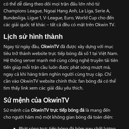
có thể dễ dàng theo dõi mọi trận đấu lớn nhỏ từ
Champions League, Ngoại Hạng Anh, La Liga, Serie A,
Bundesliga, Ligue 1, V-League, Euro, World Cup cho đến
các giải quốc tế khác – tất cả đều có mặt trên Okwin TV.
Lịch sử hình thành
Ngay từ ngày đầu,
OkwinTV
đã được xây dựng với mục
tiêu trở thành website trực tiếp bóng đá số 1 tại Việt Nam.
Hệ thống server mạnh mẽ cùng công nghệ truyền tải tiên
tiến giúp mỗi trận cầu luôn được phát sóng mượt mà,
ngay cả khi hàng trăm nghìn người cùng truy cập. Chỉ
cần vào OkwinTV website chính thức fan bóng đá có thể
tìm thấy link xem các giải đấu yêu thích.
Sứ mệnh của OkwinTV
Sứ mệnh của
OkwinTV
trực tiếp bóng đá
là mang đến
cho người hâm mộ một không gian bóng đá toàn diện:
Phát sóng trực tiếp bóng đá hôm nay chất lượng