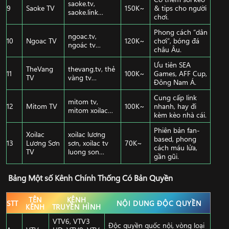
saoke.tv,
9
Saoke TV
150K~
& tips cho người
saoke.link…
chơi.
Phong cách “dân
ngoac.tv,
10
Ngoac TV
120K~
chơi”, bóng đá
ngoác tv…
châu Âu.
Ưu tiên SEA
TheVang
thevang.tv, thẻ
11
100K~
Games, AFF Cup,
TV
vàng tv…
Đông Nam Á.
Cung cấp link
mitom tv,
12
Mitom TV
100K~
nhanh, hay đi
mitom xoilac…
kèm kèo nhà cái.
Phiên bản fan-
Xoilac
xoilac lương
based, phong
13
Lương Sơn
sơn, xoilac tv
70K~
cách máu lửa,
TV
luong son…
gần gũi.
Bảng Một số Kênh Chính Thống Có Bản Quyền
TÊN
KÊNH
STT
NỘI DUNG ĐỘC QUYỀN
KÊNH
TRUYỀN HÌNH
VTV6, VTV3
Độc quyền quốc nội, vòng loại