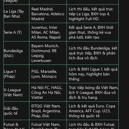
Real Madrid,
Lịch thi đấu, kết quả trực
La Liga (Tây
Barcelona, Atletico
tiếp La Liga, BXH top 4,
Ban Nha)
Madrid
highlight Full HD.
Juventus, Inter
Kết quả Serie A, BXH thời
Serie A (Ý)
Milan, AC Milan,
gian thực, thống kê vua
AS Roma, Napoli
phá lưới, kiến tạo.
Bayern Munich,
Lịch thi đấu Bundesliga, kết
Bundesliga
Dortmund, RB
quả trực tiếp, BXH & phân
(Đức)
Leipzig,
tích đua vô địch.
Leverkusen
Lịch & BXH Ligue 1, kết quả
Ligue 1
PSG, Marseille,
hôm nay, highlight bàn
(Pháp)
Lyon, Monaco
thắng.
Hà Nội FC, HAGL,
Trực tiếp bóng đá Việt Nam,
V-League
Công An Hà Nội,
lịch V-League, BXH đua vô
(Việt Nam)
Viettel
địch & trụ hạng.
ĐTQG Việt Nam,
Lịch & kết quả Euro, Copa
Giải đấu
Brazil, Argentina,
America, AFF Cup, U23,
quốc tế
Pháp, Đức
thống kê quốc tế.
Futsal &
Futsal Việt Nam,
Lịch thi đấu & BXH Futsal,
Bóng đá bãi
Brazil Futsal, Tây
trực tiếp Full HD, bóng đá