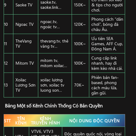
saoke.tv,
9
Saoke TV
150K~
& tips cho người
saoke.link…
chơi.
Phong cách “dân
ngoac.tv,
10
Ngoac TV
120K~
chơi”, bóng đá
ngoác tv…
châu Âu.
Ưu tiên SEA
TheVang
thevang.tv, thẻ
11
100K~
Games, AFF Cup,
TV
vàng tv…
Đông Nam Á.
Cung cấp link
mitom tv,
12
Mitom TV
100K~
nhanh, hay đi
mitom xoilac…
kèm kèo nhà cái.
Phiên bản fan-
Xoilac
xoilac lương
based, phong
13
Lương Sơn
sơn, xoilac tv
70K~
cách máu lửa,
TV
luong son…
gần gũi.
Bảng Một số Kênh Chính Thống Có Bản Quyền
TÊN
KÊNH
STT
NỘI DUNG ĐỘC QUYỀN
KÊNH
TRUYỀN HÌNH
VTV6, VTV3
Độc quyền quốc nội, vòng loại