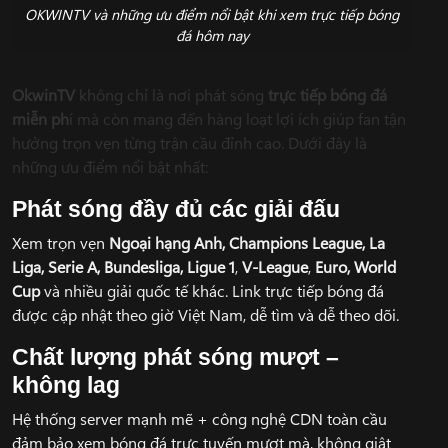
OKWINTV và những ưu điểm nổi bật khi xem trực tiếp bóng
đá hôm nay
OkwinTV
không chỉ là nơi phát sóng
trực tiếp bóng đá
miễn ph
í mà còn mang đến hàng loạt lợi ích giúp fan tận
hưởng trọn vẹn từng trận cầu đỉnh cao. Dưới đây là
những ưu điểm nổi bật nhất:
Phát sóng đầy đủ các giải đấu
Xem trọn vẹn
Ngoại hạng Anh, Champions League, La
Liga, Serie A, Bundesliga, Ligue 1
,
V-League
,
Euro, World
Cup
và nhiều giải quốc tế khác. Link trực tiếp bóng đá
được cập nhật theo giờ Việt Nam, dễ tìm và dễ theo dõi.
Chất lượng phát sóng mượt –
không lag
Hệ thống server mạnh mẽ + công nghệ CDN toàn cầu
đảm bảo xem bóng đá trực tuyến mượt mà, không giật