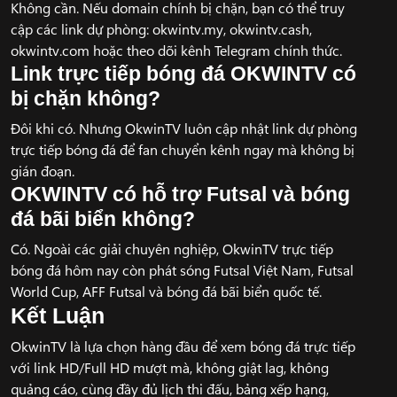
Không cần. Nếu domain chính bị chặn, bạn có thể truy
cập các link dự phòng: okwintv.my, okwintv.cash,
okwintv.com hoặc theo dõi kênh Telegram chính thức.
Link trực tiếp bóng đá OKWINTV có
bị chặn không?
Đôi khi có. Nhưng OkwinTV luôn cập nhật link dự phòng
trực tiếp bóng đá để fan chuyển kênh ngay mà không bị
gián đoạn.
OKWINTV có hỗ trợ Futsal và bóng
đá bãi biển không?
Có. Ngoài các giải chuyên nghiệp, OkwinTV trực tiếp
bóng đá hôm nay còn phát sóng Futsal Việt Nam, Futsal
World Cup, AFF Futsal và bóng đá bãi biển quốc tế.
Kết Luận
OkwinTV là lựa chọn hàng đầu để xem bóng đá trực tiếp
với link HD/Full HD mượt mà, không giật lag, không
quảng cáo, cùng đầy đủ lịch thi đấu, bảng xếp hạng,