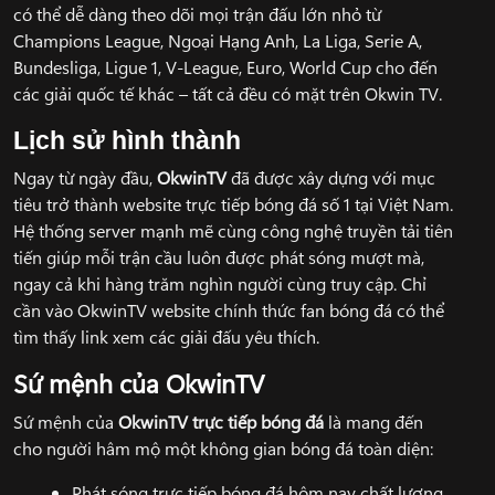
có thể dễ dàng theo dõi mọi trận đấu lớn nhỏ từ
Champions League, Ngoại Hạng Anh, La Liga, Serie A,
Bundesliga, Ligue 1, V-League, Euro, World Cup cho đến
các giải quốc tế khác – tất cả đều có mặt trên Okwin TV.
Lịch sử hình thành
Ngay từ ngày đầu,
OkwinTV
đã được xây dựng với mục
tiêu trở thành website trực tiếp bóng đá số 1 tại Việt Nam.
Hệ thống server mạnh mẽ cùng công nghệ truyền tải tiên
tiến giúp mỗi trận cầu luôn được phát sóng mượt mà,
ngay cả khi hàng trăm nghìn người cùng truy cập. Chỉ
cần vào OkwinTV website chính thức fan bóng đá có thể
tìm thấy link xem các giải đấu yêu thích.
Sứ mệnh của OkwinTV
Sứ mệnh của
OkwinTV
trực tiếp bóng đá
là mang đến
cho người hâm mộ một không gian bóng đá toàn diện:
Phát sóng trực tiếp bóng đá hôm nay chất lượng