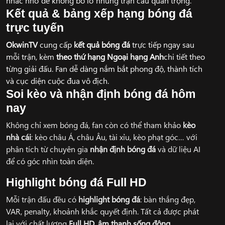
nhắc nhở để không bỏ lỡ những trận cầu quan trọng.
Kết quả & bảng xếp hạng bóng đá
trực tuyến
OkwinTV
cung cấp
kết quả bóng đá
trực tiếp ngay sau
mỗi trận, kèm
theo thứ hạng Ngoại hạng Anh
chi tiết theo
từng giải đấu. Fan dễ dàng nắm bắt phong độ, thành tích
và cục diện cuộc đua vô địch.
Soi kèo và nhận định bóng đá hôm
nay
Không chỉ xem bóng đá, fan còn có thể tham khảo
kèo
nhà cái
: kèo châu Á, châu Âu, tài xỉu, kèo phạt góc… với
phân tích từ chuyên gia
nhận định bóng đá
và dữ liệu AI
để có góc nhìn toàn diện.
Highlight bóng đá Full HD
Mỗi trận đấu đều có
highlight bóng đá
: bàn thắng đẹp,
VAR, penalty, khoảnh khắc quyết định. Tất cả được phát
lại với chất lượng
Full HD, âm thanh sống động
.