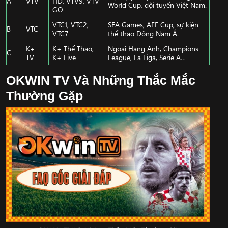
A
VTV
HD, VTV9, VTV
World Cup, đội tuyển Việt Nam.
GO
VTC1, VTC2,
SEA Games, AFF Cup, sự kiện
B
VTC
VTC7
thể thao Đông Nam Á.
K+
K+ Thể Thao,
Ngoại Hạng Anh, Champions
C
TV
K+ Live
League, La Liga, Serie A…
OKWIN TV Và Những Thắc Mắc
Thường Gặp