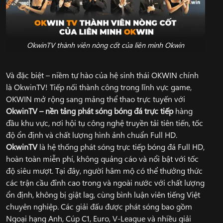
OkwinTV thành viên nòng cốt của liên minh Okwin
Và đặc biệt – niềm tự hào của hệ sinh thái OKWIN chính
là OkwinTV! Tiếp nối thành công trong lĩnh vực game,
OKWIN mở rộng sang mảng thể thao trực tuyến với
OkwinTV – nền tảng phát sóng bóng đá trực tiếp
hàng
đầu khu vực, nơi hội tụ công nghệ truyền tải tiên tiến, tốc
độ ổn định và chất lượng hình ảnh chuẩn Full HD.
OkwinTV
là hệ thống phát sóng trực tiếp bóng đá Full HD,
hoàn toàn miễn phí, không quảng cáo và nổi bật với tốc
độ siêu mượt. Tại đây, người hâm mộ có thể thưởng thức
các trận cầu đỉnh cao trong và ngoài nước với chất lượng
ổn định, không bị giật lag, cùng bình luận viên tiếng Việt
chuyên nghiệp. Các giải đấu được phát sóng bao gồm
Ngoại hạng Anh, Cúp C1, Euro, V-League và nhiều giải