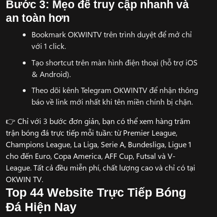
Bước 3: Mẹo để truy cập nhanh và
an toàn hơn
Bookmark OKWINTV trên trình duyệt để mở chỉ
với 1 click.
Tạo shortcut trên màn hình điện thoại (hỗ trợ iOS
& Android).
Theo dõi kênh Telegram OKWINTV để nhận thông
báo về link mới nhất khi tên miền chính bị chặn.
👉 Chỉ với 3 bước đơn giản, bạn có thể xem hàng trăm
trận bóng đá trực tiếp mỗi tuần: từ Premier League,
Champions League, La Liga, Serie A, Bundesliga, Ligue 1
cho đến Euro, Copa America, AFF Cup, Futsal và V-
League. Tất cả đều miễn phí, chất lượng cao và chỉ có tại
OKWIN TV.
Top 44 Website Trực Tiếp Bóng
Đá Hiện Nay