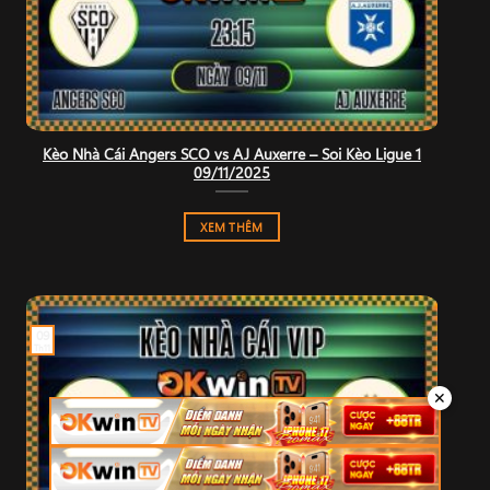
Kèo Nhà Cái Angers SCO vs AJ Auxerre – Soi Kèo Ligue 1
09/11/2025
XEM THÊM
09
Th11
✕