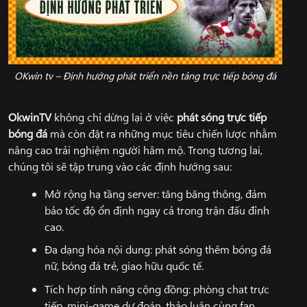
OKwin tv – Định hướng phát triển nền tảng trực tiếp bóng đá
OkwinTV
không chỉ dừng lại ở việc
phát sóng trực tiếp
bóng đá
mà còn đặt ra những mục tiêu chiến lược nhằm
nâng cao trải nghiệm người hâm mộ. Trong tương lai,
chúng tôi sẽ tập trung vào các định hướng sau:
Mở rộng hạ tầng server: tăng băng thông, đảm
bảo tốc độ ổn định ngay cả trong trận đấu đỉnh
cao.
Đa dạng hóa nội dung: phát sóng thêm bóng đá
nữ, bóng đá trẻ, giao hữu quốc tế.
Tích hợp tính năng cộng đồng: phòng chat trực
tiếp, mini-game dự đoán, thảo luận cùng fan.