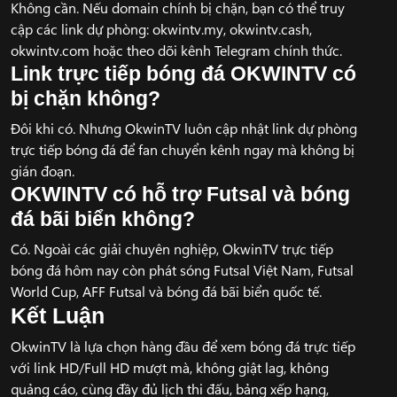
Không cần. Nếu domain chính bị chặn, bạn có thể truy
cập các link dự phòng: okwintv.my, okwintv.cash,
okwintv.com hoặc theo dõi kênh Telegram chính thức.
Link trực tiếp bóng đá OKWINTV có
bị chặn không?
Đôi khi có. Nhưng OkwinTV luôn cập nhật link dự phòng
trực tiếp bóng đá để fan chuyển kênh ngay mà không bị
gián đoạn.
OKWINTV có hỗ trợ Futsal và bóng
đá bãi biển không?
Có. Ngoài các giải chuyên nghiệp, OkwinTV trực tiếp
bóng đá hôm nay còn phát sóng Futsal Việt Nam, Futsal
World Cup, AFF Futsal và bóng đá bãi biển quốc tế.
Kết Luận
OkwinTV là lựa chọn hàng đầu để xem bóng đá trực tiếp
với link HD/Full HD mượt mà, không giật lag, không
quảng cáo, cùng đầy đủ lịch thi đấu, bảng xếp hạng,