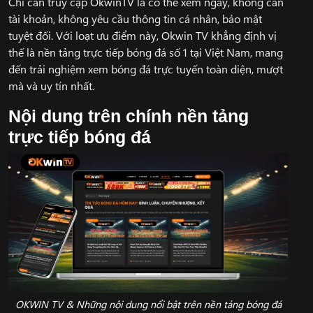
Chỉ cần truy cập OkwinTV là có thể xem ngay, không cần
tài khoản, không yêu cầu thông tin cá nhân, bảo mật
tuyệt đối. Với loạt ưu điểm này, Okwin TV khẳng định vị
thế là nền tảng trực tiếp bóng đá số 1 tại Việt Nam, mang
đến trải nghiệm xem bóng đá trực tuyến toàn diện, mượt
mà và uy tín nhất.
Nội dung trên chính nền tảng
trực tiếp bóng đá
OKWIN TV & Những nội dung nổi bật trên nền tảng bóng đá