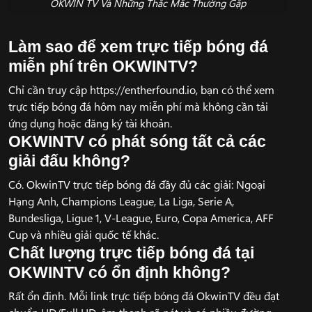
OKWIN TV Và Những Thắc Mắc Thường Gặp
Làm sao để xem trực tiếp bóng đá
miễn phí trên OKWINTV?
Chỉ cần truy cập https://entherfound.io, bạn có thể xem
trực tiếp bóng đá hôm nay miễn phí mà không cần tải
ứng dụng hoặc đăng ký tài khoản.
OKWINTV có phát sóng tất cả các
giải đấu không?
Có. OkwinTV trực tiếp bóng đá đầy đủ các giải: Ngoại
Hạng Anh, Champions League, La Liga, Serie A,
Bundesliga, Ligue 1, V-League, Euro, Copa America, AFF
Cup và nhiều giải quốc tế khác.
Chất lượng trực tiếp bóng đá tại
OKWINTV có ổn định không?
Rất ổn định. Mỗi link trực tiếp bóng đá OkwinTV đều đạt