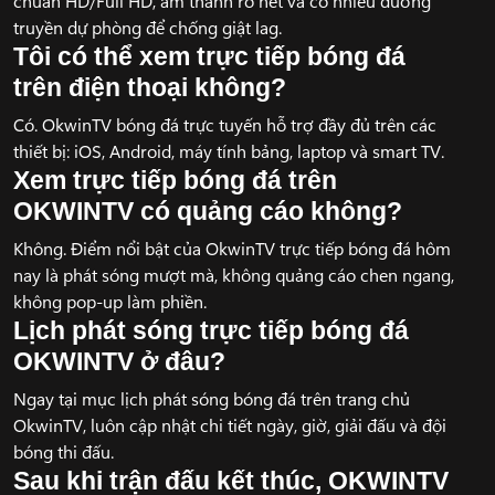
chuẩn HD/Full HD, âm thanh rõ nét và có nhiều đường
truyền dự phòng để chống giật lag.
Tôi có thể xem trực tiếp bóng đá
trên điện thoại không?
Có. OkwinTV bóng đá trực tuyến hỗ trợ đầy đủ trên các
thiết bị: iOS, Android, máy tính bảng, laptop và smart TV.
Xem trực tiếp bóng đá trên
OKWINTV có quảng cáo không?
Không. Điểm nổi bật của OkwinTV trực tiếp bóng đá hôm
nay là phát sóng mượt mà, không quảng cáo chen ngang,
không pop-up làm phiền.
Lịch phát sóng trực tiếp bóng đá
OKWINTV ở đâu?
Ngay tại mục lịch phát sóng bóng đá trên trang chủ
OkwinTV, luôn cập nhật chi tiết ngày, giờ, giải đấu và đội
bóng thi đấu.
Sau khi trận đấu kết thúc, OKWINTV