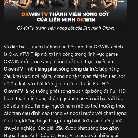
OkwinTV thành viên nòng cốt của liên minh Okwin
Và đặc biệt – niềm tự hào của hệ sinh thái OKWIN chính
là OkwinTV! Tiếp nối thành công trong lĩnh vực game,
OKWIN mở rộng sang mảng thể thao trực tuyến với
OkwinTV – nền tảng phát sóng bóng đá trực tiếp
hàng
đầu khu vực, nơi hội tụ công nghệ truyền tải tiên tiến, tốc
độ ổn định và chất lượng hình ảnh chuẩn Full HD.
OkwinTV
là hệ thống phát sóng trực tiếp bóng đá Full HD,
hoàn toàn miễn phí, không quảng cáo và nổi bật với tốc
độ siêu mượt. Tại đây, người hâm mộ có thể thưởng thức
các trận cầu đỉnh cao trong và ngoài nước với chất lượng
ổn định, không bị giật lag, cùng bình luận viên tiếng Việt
chuyên nghiệp. Các giải đấu được phát sóng bao gồm
Ngoại hạng Anh, Cúp C1, Euro, V-League và nhiều giải