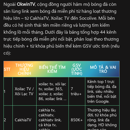
Ngoài
OkwinTV
, cộng đồng người hâm mộ bóng đá còn
săn lùng link xem bóng đá miễn phí từ hàng loạt thương
hiệu lớn – từ CakhiaTV, Xoilac TV đến Socolive. Mỗi bên
đều có hệ sinh thái tên miền riêng và lượng tìm kiếm
khổng lồ mỗi tháng. Dưới đây là bảng tổng hợp 44 kênh
trực tiếp bóng đá miễn phí nổi bật, phân loại theo thương
hiệu chính + từ khóa phủ biến thể kèm GSV ước tính (nếu
có):
THƯƠNG
GSV
BIẾN THỂ TÌM
MÔ TẢ & VAI
STT
HIỆU
(ƯỚC
KIẾM
TRÒ
CHÍNH
TÍNH)
Kênh top 1 trực
xoilac tv, xôi lạc
tiếp bóng đá, đa
Xoilac TV /
tv, xoilac 365,
7
1
link, siêu nhiều
Xôi Lạc TV
xoilac z, xoilac
triệu+
biến thể, nổi bật
86, xoilac link …
trên Google.
cakhia tv,
Thương hiệu lâu
cakhiatv,
đời, từ khóa phủ
2
CakhiaTV
cakhiatv link,
850K+
rộng, link đa
cà khịa tv,
dạng, HD không
cakhia …
quảng cáo.