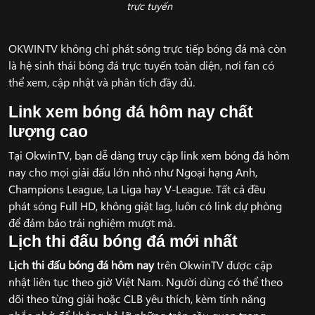
trực tuyến
OKWINTV không chỉ phát sóng trực tiếp bóng đá mà còn
là hệ sinh thái bóng đá trực tuyến toàn diện, nơi fan có
thể xem, cập nhật và phân tích đầy đủ.
Link xem bóng đá hôm nay chất
lượng cao
Tại OkwinTV, bạn dễ dàng truy cập link xem bóng đá hôm
nay cho mọi giải đấu lớn nhỏ như Ngoại hạng Anh,
Champions League, La Liga hay V-League. Tất cả đều
phát sóng Full HD, không giật lag, luôn có link dự phòng
để đảm bảo trải nghiệm mượt mà.
Lịch thi đấu bóng đá mới nhất
Lịch thi đấu bóng đá hôm nay
trên OkwinTV được cập
nhật liên tục theo giờ Việt Nam. Người dùng có thể theo
dõi theo từng giải hoặc CLB yêu thích, kèm tính năng