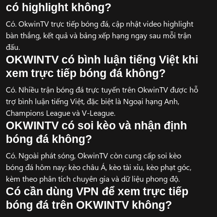
có highlight không?
Có. OkwinTV trực tiếp bóng đá, cập nhật video highlight
bàn thắng, kết quả và bảng xếp hạng ngay sau mỗi trận
đấu.
OKWINTV có bình luận tiếng Việt khi
xem trực tiếp bóng đá không?
Có. Nhiều trận bóng đá trực tuyến trên OkwinTV được hỗ
trợ bình luận tiếng Việt, đặc biệt là Ngoại hạng Anh,
Champions League và V-League.
OKWINTV có soi kèo và nhận định
bóng đá không?
Có. Ngoài phát sóng, OkwinTV còn cung cấp soi kèo
bóng đá hôm nay: kèo châu Á, kèo tài xỉu, kèo phạt góc,
kèm theo phân tích chuyên gia và dữ liệu phong độ.
Có cần dùng VPN để xem trực tiếp
bóng đá trên OKWINTV không?