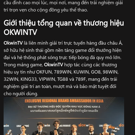
cầu đỉnh cao mọi lúc, mọi nơi, mang đến trải nghiệm giải
trí trọn vẹn cho cộng đồng yêu thể thao.
Giới thiệu tổng quan về thương hiệu
OKWINTV
OkwinTV
là liên minh giải trí trực tuyến hàng đầu châu Á,
sở hữu hệ sinh thái gồm nền tảng game đổi thưởng hiện
đại và hệ thống phát sóng trực tiếp bóng đá quy mô lớn.
Trong mảng game,
OkwinTV
hợp tác cùng các thương
hiệu uy tín như OKFUN, 789WIN, KUWIN, GO8, 98WIN,
32WIN, KING33, VIPWIN, TG88 và 789F, mang đến trải
nghiệm giải trí an toàn, mượt mà và bảo mật tuyệt đối
cho người dùng.