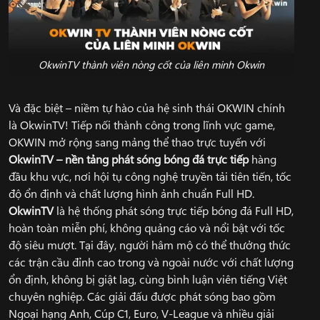
OkwinTV thành viên nòng cốt của liên minh Okwin
Và đặc biệt – niềm tự hào của hệ sinh thái OKWIN chính
là OkwinTV! Tiếp nối thành công trong lĩnh vực game,
OKWIN mở rộng sang mảng thể thao trực tuyến với
OkwinTV – nền tảng phát sóng bóng đá trực tiếp
hàng
đầu khu vực, nơi hội tụ công nghệ truyền tải tiên tiến, tốc
độ ổn định và chất lượng hình ảnh chuẩn Full HD.
OkwinTV
là hệ thống phát sóng trực tiếp bóng đá Full HD,
hoàn toàn miễn phí, không quảng cáo và nổi bật với tốc
độ siêu mượt. Tại đây, người hâm mộ có thể thưởng thức
các trận cầu đỉnh cao trong và ngoài nước với chất lượng
ổn định, không bị giật lag, cùng bình luận viên tiếng Việt
chuyên nghiệp. Các giải đấu được phát sóng bao gồm
Ngoại hạng Anh, Cúp C1, Euro, V-League và nhiều giải