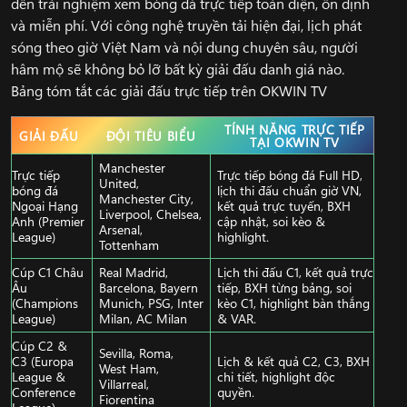
đến trải nghiệm xem bóng đá trực tiếp toàn diện, ổn định
và miễn phí. Với công nghệ truyền tải hiện đại, lịch phát
sóng theo giờ Việt Nam và nội dung chuyên sâu, người
hâm mộ sẽ không bỏ lỡ bất kỳ giải đấu danh giá nào.
Bảng tóm tắt các giải đấu trực tiếp trên OKWIN TV
TÍNH NĂNG TRỰC TIẾP
GIẢI ĐẤU
ĐỘI TIÊU BIỂU
TẠI OKWIN TV
Manchester
Trực tiếp
Trực tiếp bóng đá Full HD,
United,
bóng đá
lịch thi đấu chuẩn giờ VN,
Manchester City,
Ngoại Hạng
kết quả trực tuyến, BXH
Liverpool, Chelsea,
Anh (Premier
cập nhật, soi kèo &
Arsenal,
League)
highlight.
Tottenham
Cúp C1 Châu
Real Madrid,
Lịch thi đấu C1, kết quả trực
Âu
Barcelona, Bayern
tiếp, BXH từng bảng, soi
(Champions
Munich, PSG, Inter
kèo C1, highlight bàn thắng
League)
Milan, AC Milan
& VAR.
Cúp C2 &
Sevilla, Roma,
C3 (Europa
Lịch & kết quả C2, C3, BXH
West Ham,
League &
chi tiết, highlight độc
Villarreal,
Conference
quyền.
Fiorentina
League)