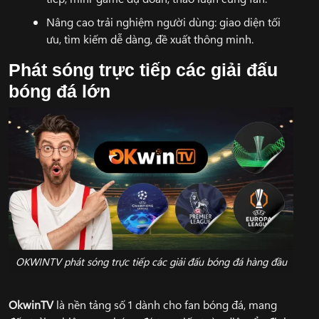
Nâng cao trải nghiệm người dùng: giao diện tối
ưu, tìm kiếm dễ dàng, đề xuất thông minh.
Phát sóng trực tiếp các giải đấu
bóng đá lớn
OKWINTV phát sóng trực tiếp các giải đấu bóng đá hàng đầu
OkwinTV
là nền tảng số 1 dành cho fan bóng đá, mang