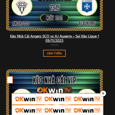
Kèo Nhà Cái Angers SCO vs AJ Auxerre – Soi Kèo Ligue 1
09/11/2025
XEM THÊM
09
Th11
✕