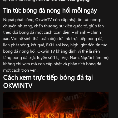
Tin tức bóng đá nóng hổi mỗi ngày
Ngoài phát sóng, OkwinTV còn cập nhật tin tức nóng:
chuyển nhượng, chấn thương, sự kiện quốc tế, giúp fan
theo dõi bóng đá một cách toàn diện – nhanh – chính
xác. Với hệ sinh thái toàn diện từ link trực tiếp bóng đá,
lịch phát sóng, kết quả, BXH, soi kèo, highlight đến tin tức
bóng đá nóng hổi, Okwin TV khẳng định vị thế là nền
tảng bóng đá trực tuyến số 1 tại Việt Nam. Người hâm mộ
không chỉ xem mà còn cập nhật và phân tích bóng đá
một cách trọn vẹn.
Cách xem trực tiếp bóng đá tại
OKWINTV