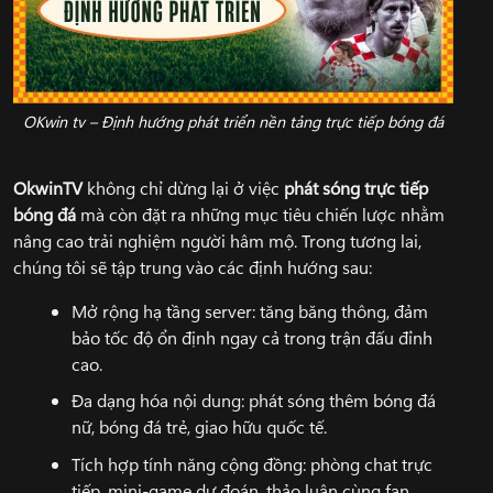
OKwin tv – Định hướng phát triển nền tảng trực tiếp bóng đá
OkwinTV
không chỉ dừng lại ở việc
phát sóng trực tiếp
bóng đá
mà còn đặt ra những mục tiêu chiến lược nhằm
nâng cao trải nghiệm người hâm mộ. Trong tương lai,
chúng tôi sẽ tập trung vào các định hướng sau:
Mở rộng hạ tầng server: tăng băng thông, đảm
bảo tốc độ ổn định ngay cả trong trận đấu đỉnh
cao.
Đa dạng hóa nội dung: phát sóng thêm bóng đá
nữ, bóng đá trẻ, giao hữu quốc tế.
Tích hợp tính năng cộng đồng: phòng chat trực
tiếp, mini-game dự đoán, thảo luận cùng fan.