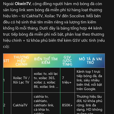
Ngoài
OkwinTV
, cộng đồng người hâm mộ bóng đá còn
săn lùng link xem bóng đá miễn phí từ hàng loạt thương
hiệu lớn – từ CakhiaTV, Xoilac TV đến Socolive. Mỗi bên
đều có hệ sinh thái tên miền riêng và lượng tìm kiếm
khổng lồ mỗi tháng. Dưới đây là bảng tổng hợp 44 kênh
trực tiếp bóng đá miễn phí nổi bật, phân loại theo thương
hiệu chính + từ khóa phủ biến thể kèm GSV ước tính (nếu
có):
THƯƠNG
GSV
BIẾN THỂ TÌM
MÔ TẢ & VAI
STT
HIỆU
(ƯỚC
KIẾM
TRÒ
CHÍNH
TÍNH)
Kênh top 1 trực
xoilac tv, xôi lạc
tiếp bóng đá, đa
Xoilac TV /
tv, xoilac 365,
7
1
link, siêu nhiều
Xôi Lạc TV
xoilac z, xoilac
triệu+
biến thể, nổi bật
86, xoilac link …
trên Google.
cakhia tv,
Thương hiệu lâu
cakhiatv,
đời, từ khóa phủ
2
CakhiaTV
cakhiatv link,
850K+
rộng, link đa
cà khịa tv,
dạng, HD không
cakhia …
quảng cáo.