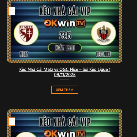
09
Th11
Kèo Nhà Cái Metz vs OGC Nice – Soi Kèo Ligue 1
09/11/2025
XEM THÊM
09
Th11