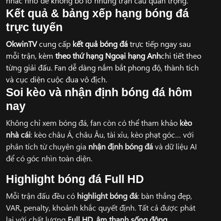
nhắc nhở để không bỏ lỡ những trận cầu quan trọng.
Kết quả & bảng xếp hạng bóng đá
trực tuyến
OkwinTV
cung cấp
kết quả bóng đá
trực tiếp ngay sau
mỗi trận, kèm
theo thứ hạng Ngoại hạng Anh
chi tiết theo
từng giải đấu. Fan dễ dàng nắm bắt phong độ, thành tích
và cục diện cuộc đua vô địch.
Soi kèo và nhận định bóng đá hôm
nay
Không chỉ xem bóng đá, fan còn có thể tham khảo
kèo
nhà cái
: kèo châu Á, châu Âu, tài xỉu, kèo phạt góc… với
phân tích từ chuyên gia
nhận định bóng đá
và dữ liệu AI
để có góc nhìn toàn diện.
Highlight bóng đá Full HD
Mỗi trận đấu đều có
highlight bóng đá
: bàn thắng đẹp,
VAR, penalty, khoảnh khắc quyết định. Tất cả được phát
lại với chất lượng
Full HD, âm thanh sống động
.