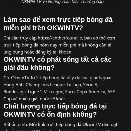
OKWIN TV Và Những Thắc Mắc Thường Gặp
Làm sao để xem trực tiếp bóng đá
miễn phí trên OKWINTV?
Chỉ cần truy cập https://entherfound.io, bạn có thể xem
trực tiếp bóng đá hôm nay miễn phí mà không cần tải
ứng dụng hoặc đăng ký tài khoản.
OKWINTV có phát sóng tất cả các
giải đấu không?
Có. OkwinTV trực tiếp bóng đá đầy đủ các giải: Ngoại
Hạng Anh, Champions League, La Liga, Serie A,
Bundesliga, Ligue 1, V-League, Euro, Copa America, AFF
Cup và nhiều giải quốc tế khác.
Chất lượng trực tiếp bóng đá tại
OKWINTV có ổn định không?
Rất ổn định. Mỗi link trực tiếp bóng đá OkwinTV đều đạt