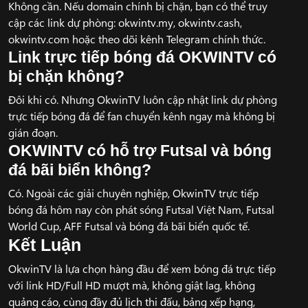
Không cần. Nếu domain chính bị chặn, bạn có thể truy
cập các link dự phòng: okwintv.my, okwintv.cash,
okwintv.com hoặc theo dõi kênh Telegram chính thức.
Link trực tiếp bóng đá OKWINTV có
bị chặn không?
Đôi khi có. Nhưng OkwinTV luôn cập nhật link dự phòng
trực tiếp bóng đá để fan chuyển kênh ngay mà không bị
gián đoạn.
OKWINTV có hỗ trợ Futsal và bóng
đá bãi biển không?
Có. Ngoài các giải chuyên nghiệp, OkwinTV trực tiếp
bóng đá hôm nay còn phát sóng Futsal Việt Nam, Futsal
World Cup, AFF Futsal và bóng đá bãi biển quốc tế.
Kết Luận
OkwinTV là lựa chọn hàng đầu để xem bóng đá trực tiếp
với link HD/Full HD mượt mà, không giật lag, không
quảng cáo, cùng đầy đủ lịch thi đấu, bảng xếp hạng,