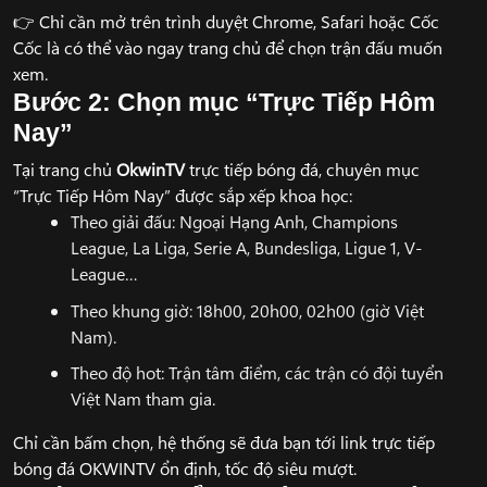
👉 Chỉ cần mở trên trình duyệt Chrome, Safari hoặc Cốc
Cốc là có thể vào ngay trang chủ để chọn trận đấu muốn
xem.
Bước 2: Chọn mục “Trực Tiếp Hôm
Nay”
Tại trang chủ
OkwinTV
trực tiếp bóng đá, chuyên mục
“Trực Tiếp Hôm Nay” được sắp xếp khoa học:
Theo giải đấu: Ngoại Hạng Anh, Champions
League, La Liga, Serie A, Bundesliga, Ligue 1, V-
League…
Theo khung giờ: 18h00, 20h00, 02h00 (giờ Việt
Nam).
Theo độ hot: Trận tâm điểm, các trận có đội tuyển
Việt Nam tham gia.
Chỉ cần bấm chọn, hệ thống sẽ đưa bạn tới link trực tiếp
bóng đá OKWINTV ổn định, tốc độ siêu mượt.