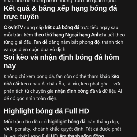
nhắc nhở để không bỏ lỡ những trận cầu quan trọng.
Kết quả & bảng xếp hạng bóng đá
trực tuyến
OkwinTV
cung cấp
kết quả bóng đá
trực tiếp ngay sau
mỗi trận, kèm
theo thứ hạng Ngoại hạng Anh
chi tiết theo
từng giải đấu. Fan dễ dàng nắm bắt phong độ, thành tích
và cục diện cuộc đua vô địch.
Soi kèo và nhận định bóng đá hôm
nay
Không chỉ xem bóng đá, fan còn có thể tham khảo
kèo
nhà cái
: kèo châu Á, châu Âu, tài xỉu, kèo phạt góc… với
phân tích từ chuyên gia
nhận định bóng đá
và dữ liệu AI
để có góc nhìn toàn diện.
Highlight bóng đá Full HD
Mỗi trận đấu đều có
highlight bóng đá
: bàn thắng đẹp,
VAR, penalty, khoảnh khắc quyết định. Tất cả được phát
lại với chất lượng
Full HD, âm thanh sống động
.