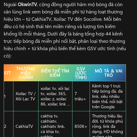
Ngoài
OkwinTV
, cộng đồng người hâm mộ bóng đá còn
săn lùng link xem bóng đá miễn phí từ hàng loạt thương
hiệu lớn – từ CakhiaTV, Xoilac TV đến Socolive. Mỗi bên
đều có hệ sinh thái tên miền riêng và lượng tìm kiếm
khổng lồ mỗi tháng. Dưới đây là bảng tổng hợp 44 kênh
trực tiếp bóng đá miễn phí nổi bật, phân loại theo thương
hiệu chính + từ khóa phủ biến thể kèm GSV ước tính (nếu
có):
THƯƠNG
GSV
BIẾN THỂ TÌM
MÔ TẢ & VAI
STT
HIỆU
(ƯỚC
KIẾM
TRÒ
CHÍNH
TÍNH)
Kênh top 1 trực
xoilac tv, xôi lạc
tiếp bóng đá, đa
Xoilac TV /
tv, xoilac 365,
7
1
link, siêu nhiều
Xôi Lạc TV
xoilac z, xoilac
triệu+
biến thể, nổi bật
86, xoilac link …
trên Google.
cakhia tv,
Thương hiệu lâu
cakhiatv,
đời, từ khóa phủ
2
CakhiaTV
cakhiatv link,
850K+
rộng, link đa
cà khịa tv,
dạng, HD không
cakhia …
quảng cáo.