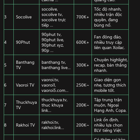
socolive,
Tốc độ nhanh,
socolive tv,
nhiều trận độc
3
Socolive
700K+
socolive trực
quyền, đang
tiếp …
bùng nổ.
90phut tv,
Fan đông đảo,
90phut live,
4
90Phut
600K+
nhiều truy cập
90phut xyz,
liên quan Xoilac.
90p …
Chuyên highlight,
Banthang
banthang tv,
5
300K+
recap, bàn thắng
TV
banthang live…
nhanh.
vaoroi.tv,
Giao diện gọn
6
Vaoroi TV
vaoroi1,
250K~
nhẹ, tương thích
vaoroi5.com…
mobile tốt.
thuckhuya.tv,
Tập trung trận
Thuckhuya
7
thuc khuya
200K~
muộn, Ngoại
TV
link…
Hạng Anh, Copa.
Link ổn định,
rakhoi.tv,
8
Rakhoi TV
200K~
nhiều lựa chọn
rakhoi.link…
BLV tiếng Việt.
Có thêm soi kèo