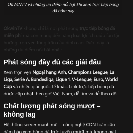
OKWINTV và những ưu điểm nổi bật khi xem trực tiếp bóng
đá hôm nay
OkwinTV
không chỉ là nơi phát sóng
trực tiếp bóng đá
miễn ph
í mà còn mang đến hàng loạt lợi ích giúp fan tận
hưởng trọn vẹn từng trận cầu đỉnh cao. Dưới đây là
những ưu điểm nổi bật nhất:
Phát sóng đầy đủ các giải đấu
Xem trọn vẹn
Ngoại hạng Anh, Champions League, La
Liga, Serie A, Bundesliga, Ligue 1
,
V-League
,
Euro, World
Cup
và nhiều giải quốc tế khác. Link trực tiếp bóng đá
được cập nhật theo giờ Việt Nam, dễ tìm và dễ theo dõi.
Chất lượng phát sóng mượt –
không lag
Hệ thống server mạnh mẽ + công nghệ CDN toàn cầu
đảm bảo xem bóng đá trực tuyến mượt mà, không giật