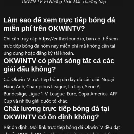
OKWIN TV Và Những Thắc Mắc Thường Gặp
Làm sao để xem trực tiếp bóng đá
miễn phí trên OKWINTV?
Chỉ cần truy cập https://entherfound.io, bạn có thể xem
trực tiếp bóng đá hôm nay miễn phí mà không cần tải
ứng dụng hoặc đăng ký tài khoản.
OKWINTV có phát sóng tất cả các
giải đấu không?
Có. OkwinTV trực tiếp bóng đá đầy đủ các giải: Ngoại
Hạng Anh, Champions League, La Liga, Serie A,
Bundesliga, Ligue 1, V-League, Euro, Copa America, AFF
Cup và nhiều giải quốc tế khác.
Chất lượng trực tiếp bóng đá tại
OKWINTV có ổn định không?
Rất ổn định. Mỗi link trực tiếp bóng đá OkwinTV đều đạt