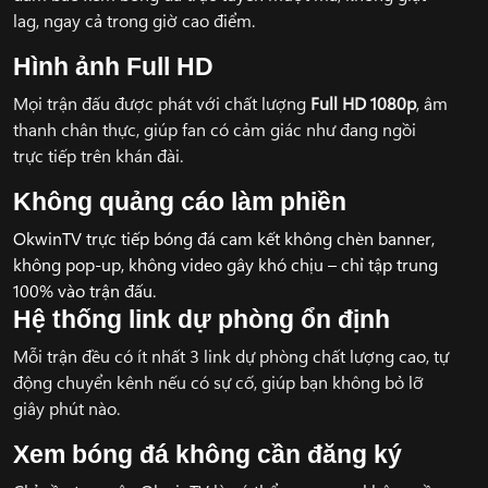
lag, ngay cả trong giờ cao điểm.
Hình ảnh Full HD
Mọi trận đấu được phát với chất lượng
Full HD 1080p
, âm
thanh chân thực, giúp fan có cảm giác như đang ngồi
trực tiếp trên khán đài.
Không quảng cáo làm phiền
OkwinTV trực tiếp bóng đá cam kết không chèn banner,
không pop-up, không video gây khó chịu – chỉ tập trung
100% vào trận đấu.
Hệ thống link dự phòng ổn định
Mỗi trận đều có ít nhất 3 link dự phòng chất lượng cao, tự
động chuyển kênh nếu có sự cố, giúp bạn không bỏ lỡ
giây phút nào.
Xem bóng đá không cần đăng ký