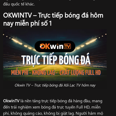
đấu quốc tế khác.
OKWINTV – Trực tiếp bóng đá hôm
nay miễn phí số 1
Okwin TV – Trực tiếp bóng đá Xôi Lạc TV hôm nay
OkwinTV
là nền tảng trực tiếp bóng đá hàng đầu, mang
đến trải nghiệm xem bóng đá trực tuyến Full HD, miễn
phí, không quảng cáo, không bị giật lag. Người hâm mộ