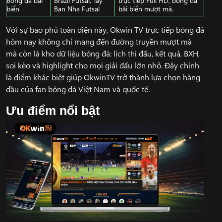
biển
Ban Nha Futsal
bãi biển mượt mà.
Với sự bao phủ toàn diện này, Okwin TV trực tiếp bóng đá
hôm nay không chỉ mang đến đường truyền mượt mà
mà còn là kho dữ liệu bóng đá: lịch thi đấu, kết quả, BXH,
soi kèo và highlight cho mọi giải đấu lớn nhỏ. Đây chính
là điểm khác biệt giúp OkwinTV trở thành lựa chọn hàng
đầu của fan bóng đá Việt Nam và quốc tế.
Ưu điểm nổi bật