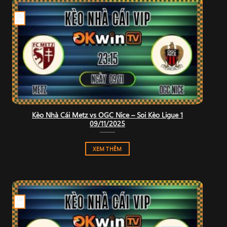
09
Th11
Kèo Nhà Cái Metz vs OGC Nice – Soi Kèo Ligue 1
09/11/2025
XEM THÊM
09
Th11