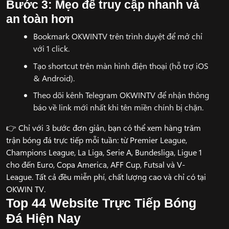
Bước 3: Mẹo để truy cập nhanh và
an toàn hơn
Bookmark OKWINTV trên trình duyệt để mở chỉ
với 1 click.
Tạo shortcut trên màn hình điện thoại (hỗ trợ iOS
& Android).
Theo dõi kênh Telegram OKWINTV để nhận thông
báo về link mới nhất khi tên miền chính bị chặn.
👉 Chỉ với 3 bước đơn giản, bạn có thể xem hàng trăm
trận bóng đá trực tiếp mỗi tuần: từ Premier League,
Champions League, La Liga, Serie A, Bundesliga, Ligue 1
cho đến Euro, Copa America, AFF Cup, Futsal và V-
League. Tất cả đều miễn phí, chất lượng cao và chỉ có tại
OKWIN TV.
Top 44 Website Trực Tiếp Bóng
Đá Hiện Nay