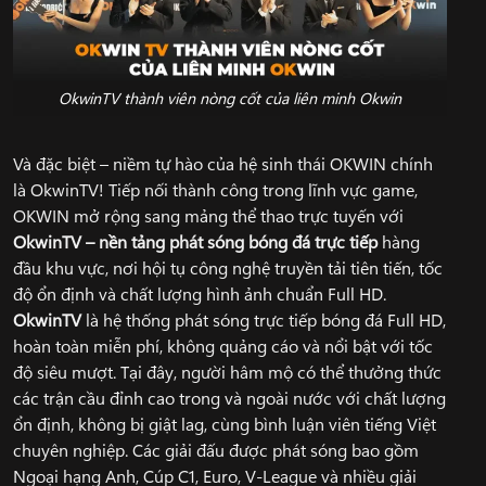
OkwinTV thành viên nòng cốt của liên minh Okwin
Và đặc biệt – niềm tự hào của hệ sinh thái OKWIN chính
là OkwinTV! Tiếp nối thành công trong lĩnh vực game,
OKWIN mở rộng sang mảng thể thao trực tuyến với
OkwinTV – nền tảng phát sóng bóng đá trực tiếp
hàng
đầu khu vực, nơi hội tụ công nghệ truyền tải tiên tiến, tốc
độ ổn định và chất lượng hình ảnh chuẩn Full HD.
OkwinTV
là hệ thống phát sóng trực tiếp bóng đá Full HD,
hoàn toàn miễn phí, không quảng cáo và nổi bật với tốc
độ siêu mượt. Tại đây, người hâm mộ có thể thưởng thức
các trận cầu đỉnh cao trong và ngoài nước với chất lượng
ổn định, không bị giật lag, cùng bình luận viên tiếng Việt
chuyên nghiệp. Các giải đấu được phát sóng bao gồm
Ngoại hạng Anh, Cúp C1, Euro, V-League và nhiều giải