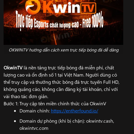
OKWINTV hướng dẫn cách xem trực tiếp bóng đá dễ dàng
OkwinTV
là nền tảng trực tiếp bóng đá miễn phí, chất
lượng cao và ổn định số 1 tại Việt Nam. Người dùng có
thể truy cập và thưởng thức bóng đá trực tuyến Full HD,
không quảng cáo, không cần đăng ký tài khoản, chỉ với
vài thao tác đơn giản.
Bước 1: Truy cập tên miền chính thức của OkwinV
Domain chính:
https://entherfound.io/
Domain dự phòng (khi bị chặn): okwintv.cash,
okwintvc.com