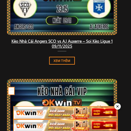
Kèo Nhà Cái Angers SCO vs AJ Auxerre – Soi Kèo Ligue 1
09/11/2025
XEM THÊM
09
Th11
✕