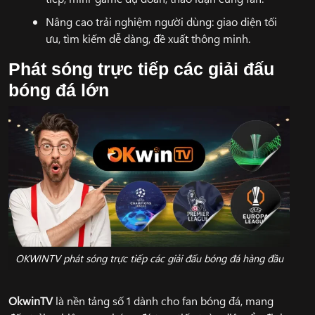
Nâng cao trải nghiệm người dùng: giao diện tối
ưu, tìm kiếm dễ dàng, đề xuất thông minh.
Phát sóng trực tiếp các giải đấu
bóng đá lớn
OKWINTV phát sóng trực tiếp các giải đấu bóng đá hàng đầu
OkwinTV
là nền tảng số 1 dành cho fan bóng đá, mang